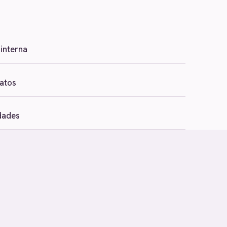
 interna
datos
dades