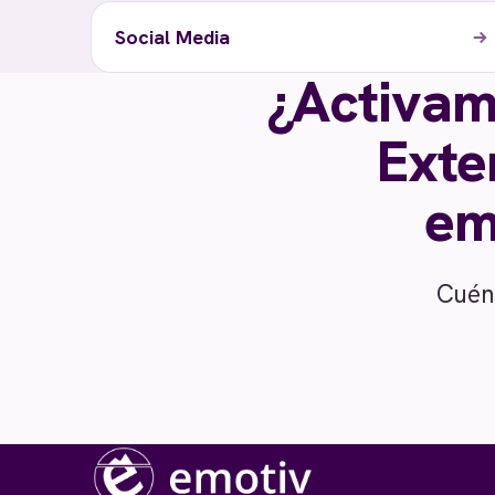
Social Media
¿Activam
Exte
em
Cuén