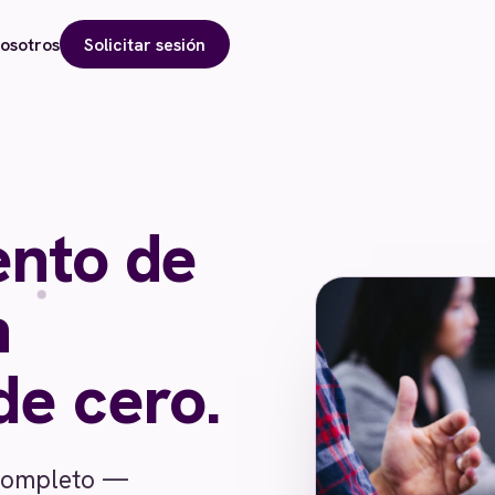
osotros
Solicitar sesión
nto de
n
de cero.
 completo —